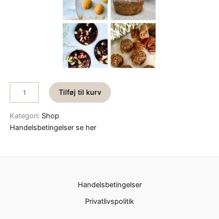
J
Tilføj til kurv
u
l
Kategori:
Shop
e
s
Handelsbetingelser se her
l
i
k
o
g
k
Handelsbetingelser
a
Privatlivspolitik
g
e