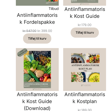
Vare
Antiinflammatoris
Tilbud
Antiinflammatoris
på
k Kost Guide
tilbud
k Fordelspakke
kr.
179.00
Den
Den
kr.
547.00
kr.
399.00
Tilføj til kurv
oprindelige
aktuelle
Tilføj til kurv
pris
pris
var:
er:
kr.547.00.
kr.399.00.
Antiinflammatoris
Antiinflammatoris
k Kost Guide
k Kostplan
(Download)
kr.
189.00